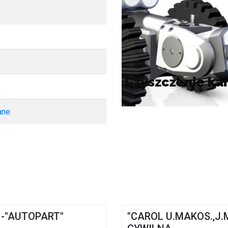
ane
i -"AUTOPART"
"CAROL U.MAKOS.,J