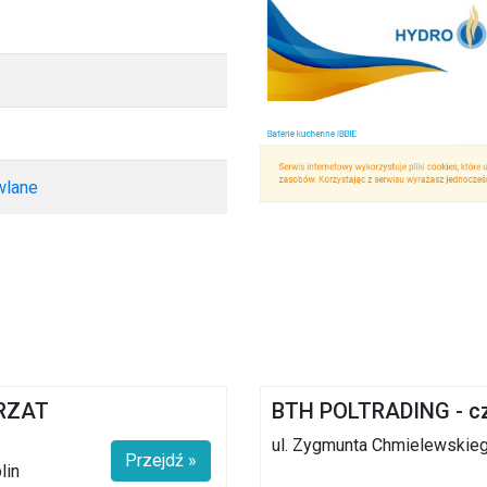
wlane
KRZAT
BTH POLTRADING - c
ul. Zygmunta Chmielewskie
Przejdź »
lin