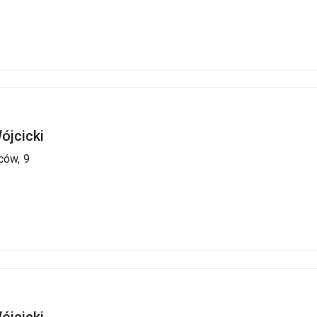
ójcicki
ców,
9
ójcicki