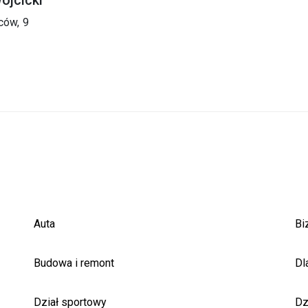
ców,
9
Auta
Bi
Budowa i remont
Dl
Dział sportowy
Dz